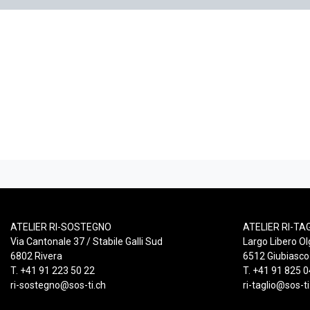
ATELIER RI-SOSTEGNO
ATELIER RI-TA
Via Cantonale 37 / Stabile Galli Sud
Largo Libero Ol
6802 Rivera
6512 Giubiasco
T. +41 91 223 50 22
T. +41 91 825 0
ri-sostegno@sos-ti.ch
ri-taglio@sos-ti