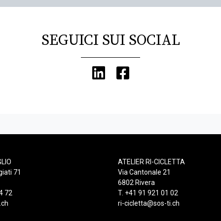
SEGUICI SUI SOCIAL
GLIO
ATELIER RI-CICLETTA
giati 71
Via Cantonale 21
6802 Rivera
4 72
T. +41 91 921 01 02
.ch
ri-cicletta@sos-ti.ch