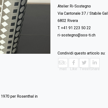
Atelier Ri-Sostegno
Via Cantonale 37 / Stabile Gal
6802 Rivera
T. +41 91 223 50 22
ri-sostegno@sos-ti.ch
Condividi questo articolo su:
E-
mail
Like
Tweet
Share
l 1970 per Rosenthal in