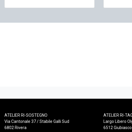
ATELIER RI-SOSTEGNO
ATELIER RI-TA
Via Cantonale 37 / Stabile Galli Sud
Largo Libero Ol
6802 Rivera
6512 Giubiasco