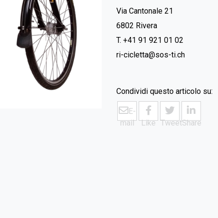
Via Cantonale 21
6802 Rivera
T. +41 91 921 01 02
ri-cicletta@sos-ti.ch
Condividi questo articolo su:
E-
mail
Like
Tweet
Share