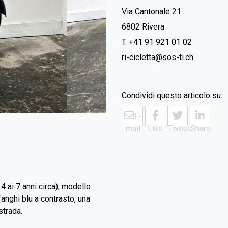
Via Cantonale 21
6802 Rivera
T. +41 91 921 01 02
ri-cicletta@sos-ti.ch
Condividi questo articolo su:
E-
mail
Like
Tweet
Share
4 ai 7 anni circa), modello
anghi blu a contrasto, una
strada.